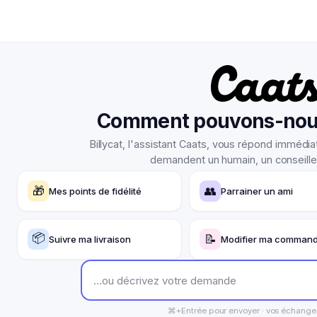
Comment pouvons-nous
Billycat, l'assistant Caats, vous répond immédia
demandent un humain, un conseiller 
🎁
👥
Mes points de fidélité
Parrainer un ami
📦
📝
Suivre ma livraison
Modifier ma comman
⌘+Entrée pour envoyer · vos échanges